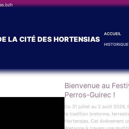
as.bzh
ACCUEIL
DE LA CITÉ DES HORTENSIAS
HISTORIQUE
Bienvenue au Festi
Perros-Guirec !
Du 31 juillet au 2 août 2026,
la tradition bretonne, terrestr
Hortensias. Cet événement uni
Bretagne à travers une multitu