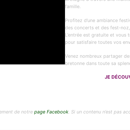
famille.
Profitez d’une ambiance festi
des concerts et des fest-noz,
L’entrée est gratuite et vous
pour satisfaire toutes vos env
Venez nombreux partager des 
bretonne dans toute sa splen
JE DÉCOU
quement de notre
page Facebook
. Si un contenu n’est pas a