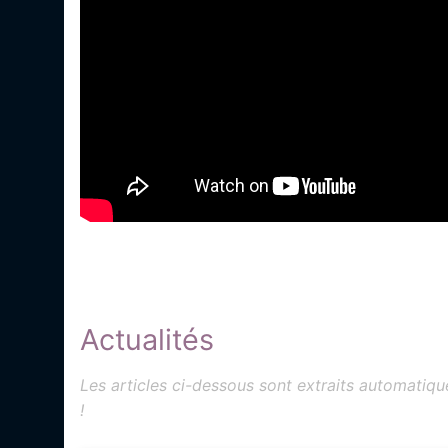
Actualités
Les articles ci-dessous sont extraits automati
!